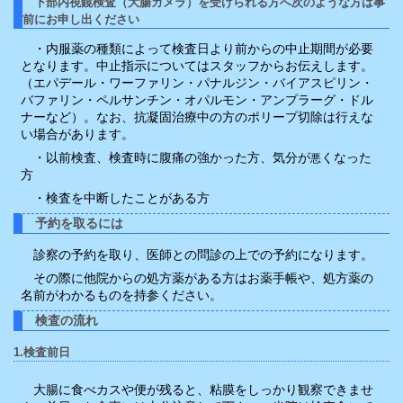
下部内視鏡検査（大腸カメラ）を受けられる方へ次のような方は事
前にお申し出ください
・内服薬の種類によって検査日より前からの中止期間が必要
となります。中止指示についてはスタッフからお伝えします。
（エパデール・ワーファリン・パナルジン・バイアスピリン・
バファリン・ペルサンチン・オパルモン・アンプラーグ・ドル
ナーなど）。なお、抗凝固治療中の方のポリープ切除は行えな
い場合があります。
・以前検査、検査時に腹痛の強かった方、気分が
くなった
悪
方
・検査を中断したことがある方
予約を取るには
診察の予約を取り、医師との問診の上での予約になります。
その際に他院からの処方薬がある方はお薬手帳や、処方薬の
名前がわかるものを持参ください。
検査の流れ
1.検査前日
大腸に食べカスや便が残ると、粘膜をしっかり観察できませ