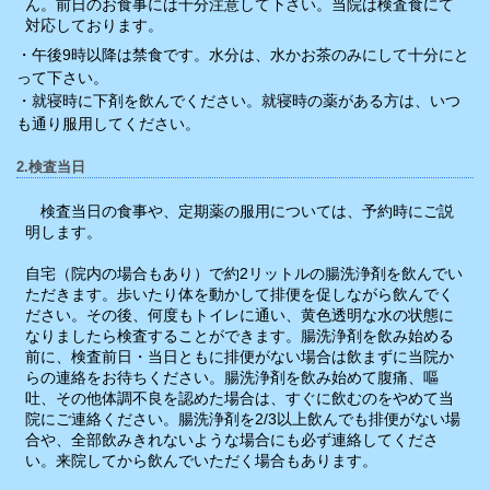
ん。前日のお食事には十分注意して下さい。当院は検査食にて
対応しております。
・午後9時以降は禁食です。水分は、水かお茶のみにして十分にと
って下さい。
・就寝時に下剤を飲んでください。
就寝時の薬がある方は、いつ
も通り服用してください。
2.検査当日
検査当日の食事や、定期薬の服用については、予約時にご説
明します。
自宅（院内の場合もあり）で約2リットルの腸洗浄剤を飲んでい
ただきます。歩いたり体を動かして排便を促しながら飲んでく
ださい。その後、何度もトイレに通い、黄色透明な水の状態に
なりましたら検査することができます。腸洗浄剤を飲み始める
前に、検査前日・当日ともに排便がない場合は飲まずに当院か
らの連絡をお待ちください。腸洗浄剤を飲み始めて腹痛、嘔
吐、その他体調不良を認めた場合は、すぐに飲むのをやめて当
院にご連絡ください。腸洗浄剤を2/3以上飲んでも排便がない場
合や、全部飲みきれないような場合にも必ず連絡してくださ
い。来院してから飲んでいただく場合もあります。