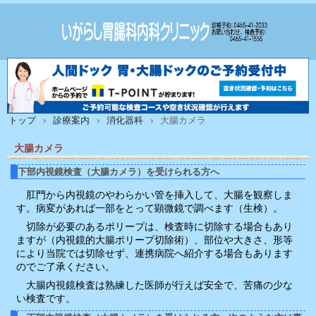
トップ
›
診療案内
›
消化器科
›
大腸カメラ
大腸カメラ
下部内視鏡検査（大腸カメラ）を受けられる方へ
肛門から内視鏡のやわらかい管を挿入して、大腸を観察しま
す。病変があれば一部をとって顕微鏡で調べます（生検）。
切除が必要のあるポリープは、検査時に切除する場合もあり
ますが（内視鏡的大腸ポリープ切除術）、部位や大きさ、形等
により当院では切除せず、連携病院へ紹介する場合もあります
のでご了承ください。
大腸内視鏡検査は熟練した医師が行えば安全で、苦痛の少な
い検査です。