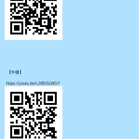
【午後】
https://youtu.be/cJilBtSLWGY